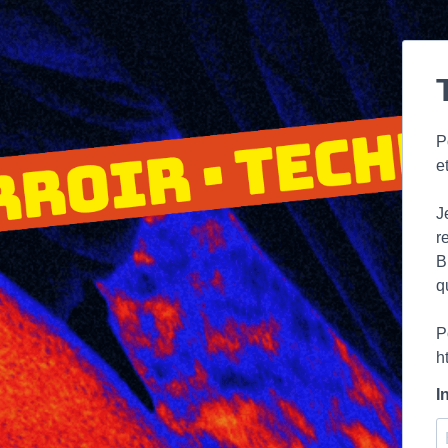
P
e
J
r
B
q
P
h
I