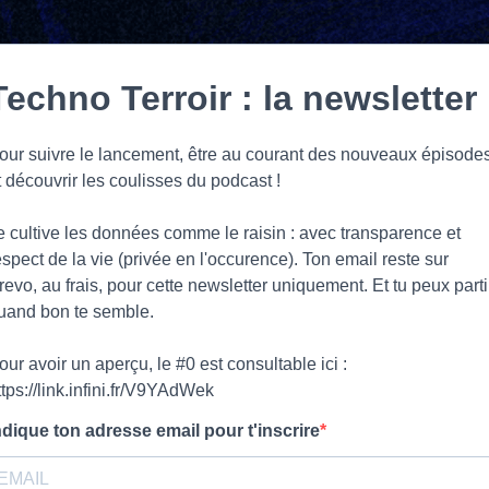
Techno Terroir : la newsletter
our suivre le lancement, être au courant des nouveaux épisode
t découvrir les coulisses du podcast !
e cultive les données comme le raisin : avec transparence et
espect de la vie (privée en l'occurence). Ton email reste sur
revo, au frais, pour cette newsletter uniquement. Et tu peux parti
uand bon te semble.
our avoir un aperçu, le #0 est consultable ici :
ttps://link.infini.fr/V9YAdWek
ndique ton adresse email pour t'inscrire